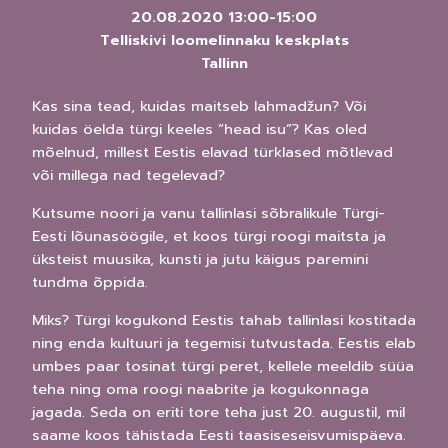
20.08.2020
13:00
-
15:00
Telliskivi loomelinnaku keskplats
Tallinn
Kas sina tead, kuidas maitseb lahmadžun? Või
kuidas öelda türgi keeles “head isu”? Kas oled
mõelnud, millest Eestis elavad türklased mõtlevad
või millega nad tegelevad?
Kutsume noori ja vanu tallinlasi sõbralikule Türgi-
Eesti lõunasöögile, et koos türgi roogi maitsta ja
üksteist muusika, kunsti ja jutu käigus paremini
tundma õppida.
Miks? Türgi kogukond Eestis tahab tallinlasi kostitada
ning enda kultuuri ja tegemisi tutvustada. Eestis elab
umbes paar tosinat türgi peret, kellele meeldib süüa
teha ning oma roogi naabrite ja kogukonnaga
jagada. Seda on eriti tore teha just 20. augustil, mil
saame koos tähistada Eesti taasiseseisvumispäeva.