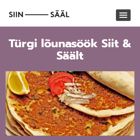
Liigu
edasi
Toggle
põhisisu
navigat
juurde
Türgi lõunasöök Siit &
Säält