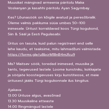
Muusikat mängivad armeenia päritolu Maka
Voskanyan ja kasahhi päritolu Ayan Sagymbay.
Kes? Lõunasöök on kõigile avatud ja peresõbralik.
Oleme valmis pakkuma süüa umbes 50–100
inimesele. Üritust korraldavad koos Türgi kogukond,
Siin & Sääl ja Eesti Pagulasabi.
Üritus on tasuta, kuid palun registreeri end selle
lehe kaudu, et teaksime, mitu lahmadžuni valmistada:
https://forms.gle/u8bcrM18nB4mJfcu9
Mis? Maitsev söök, toredad inimesed, muusika ja
tants, tegevused lastele. Loome kunstniku, kokkajate
ja sööjate koostegevuses kirju kunstiteose, et meie
üritusest jääks Türgi kogukonnale ilus kingitus.
Ajakava:
13.00 Ürituse algus, avasõnad
13.30 Muusikaline etteaste
14.00 Ringmängud lastele