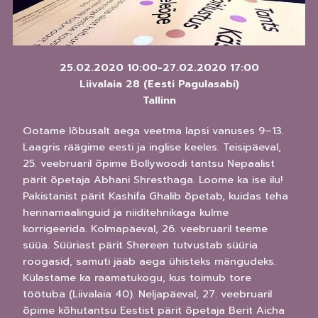
25.02.2020 10:00
-
27.02.2020 17:00
Liivalaia 28 (Eesti Pagulasabi)
Tallinn
Ootame lõbusalt aega veetma lapsi vanuses 9–13.
Laagris räägime eesti ja inglise keeles. Teisipäeval,
25. veebruaril õpime Bollywoodi tantsu Nepaalist
pärit õpetaja Abhani Shresthaga. Loome ka ise ilu!
Pakistanist pärit Kashifa Ghalib õpetab, kuidas teha
hennamaalinguid ja niiditehnikaga kulme
korrigeerida. Kolmapäeval, 26. veebruaril teeme
süüa. Süüriast pärit Shereen tutvustab süüria
roogasid, samuti jääb aega ühisteks mängudeks.
Külastame ka raamatukogu, kus toimub tore
töötuba (Liivalaia 40). Neljapäeval, 27. veebruaril
õpime kõhutantsu Eestist pärit õpetaja Berit Aicha