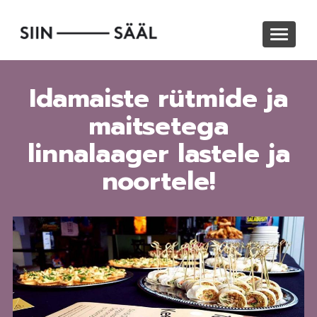
Liigu
edasi
Toggle
põhisisu
navigat
juurde
Idamaiste rütmide ja
maitsetega
linnalaager lastele ja
noortele!