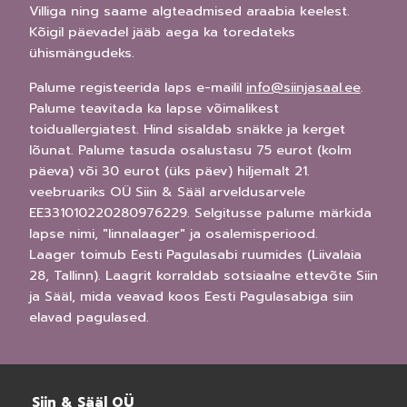
Villiga ning saame algteadmised araabia keelest.
Kõigil päevadel jääb aega ka toredateks
ühismängudeks.
Palume registeerida laps e-mailil
info@siinjasaal.ee
.
Palume teavitada ka lapse võimalikest
toiduallergiatest. Hind sisaldab snäkke ja kerget
lõunat. Palume tasuda osalustasu 75 eurot (kolm
päeva) või 30 eurot (üks päev) hiljemalt 21.
veebruariks OÜ Siin & Sääl arveldusarvele
EE331010220280976229. Selgitusse palume märkida
lapse nimi, "linnalaager" ja osalemisperiood.
Laager toimub Eesti Pagulasabi ruumides (Liivalaia
28, Tallinn). Laagrit korraldab sotsiaalne ettevõte Siin
ja Sääl, mida veavad koos Eesti Pagulasabiga siin
elavad pagulased.
Siin & Sääl OÜ