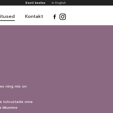
Eesti keeles
In English
itused
Kontakt
des ning mis on
 ma tutvustada oma
 liikumine