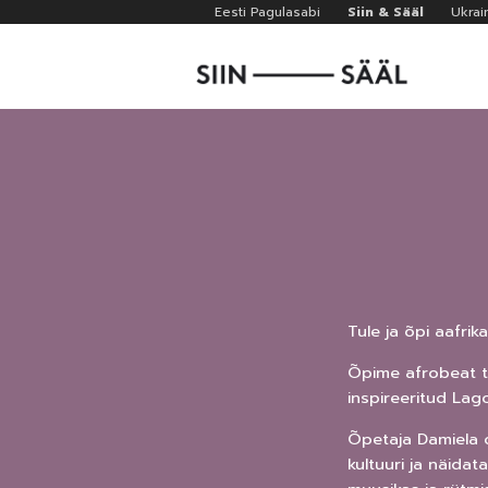
Liigu
Eesti Pagulasabi
Siin & Sääl
Ukrai
edasi
põhisisu
juurde
Tule ja õpi aafri
Õpime afrobeat ta
inspireeritud Lag
Õpetaja Damiela o
kultuuri ja näidat