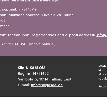
s luua parema kontakti iseendaga.
. septembril kell 18-19
sabi ruumides aadressil Liivalaia 28, Tallinn
rot
nimest
koht tantsutunnis, registreerides end e-posti aadressil:
info@s
l: +372 50 34 050 (Annela Samuel)
Sotsia
Siin & Sääl OÜ
MTÜ Ee
Reg. nr. 14771422
alusta
Vambola 6, 10114 Tallinn, Eesti
Pagul
E-mail:
info@siinjasaal.ee
Tutvu