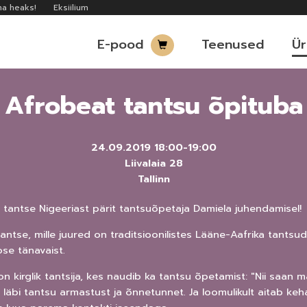
na heaks!
Eksiilium
E-pood
Teenused
Ür
Afrobeat tantsu õpituba
24.09.2019
18:00
-
19:00
Liivalaia 28
Tallinn
ka tantse Nigeeriast pärit tantsuõpetaja Damiela juhendamisel!
ntse, mille juured on traditsioonilistes Lääne-Aafrika tantsu
ose tänavaist.
n kirglik tantsija, kes naudib ka tantsu õpetamist: "Nii saan
a läbi tantsu armastust ja õnnetunnet. Ja loomulikult aitab keha