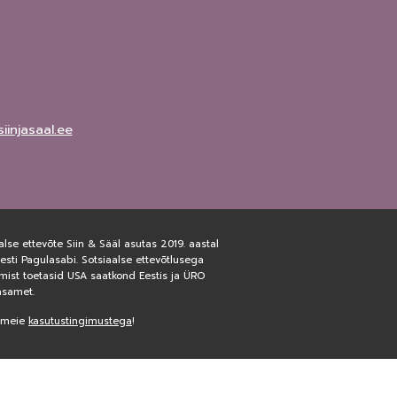
iinjasaal.ee
alse ettevõte Siin & Sääl asutas 2019. aastal
sti Pagulasabi. Sotsiaalse ettevõtlusega
mist toetasid USA saatkond Eestis ja ÜRO
asamet.
 meie
kasutustingimustega
!